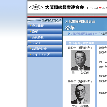
大阪鋼線鋼索連合会トップ
> 沿
歴代会長と在位期間
1959年（昭和34年）
1959
1960
1961
1964
田中 久栄氏
1966
1969年（昭和44年）
1969
1970
下中 竹蔵氏